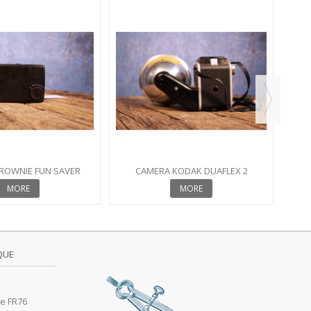
KO
ROWNIE FUN SAVER
CAMERA KODAK DUAFLEX 2
MORE
MORE
QUE
e FR76