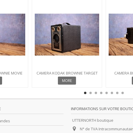
WNIE MOVIE
CAMERA KODAK BROWNIE TARGET
CAMERA B
SIX-16
MORE
E
INFORMATIONS SUR VOTRE BOUTI
UTTERNORTH boutique
andes
N° de TVA Intracommunautair