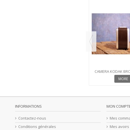
TAGE
HACHE VINTAGE INDUSTRIEL
MORE
CAMERA KODAK BRO
MORE
INFORMATIONS
MON COMPT
Contactez-nous
Mes comm
Conditions générales
Mes avoirs