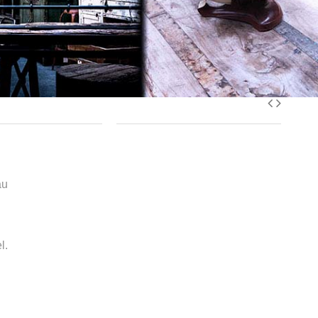
au
l.