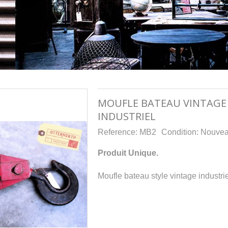
MOUFLE BATEAU VINTAGE
INDUSTRIEL
Reference:
MB2
Condition:
Nouve
Produit Unique.
Moufle bateau style vintage industrie